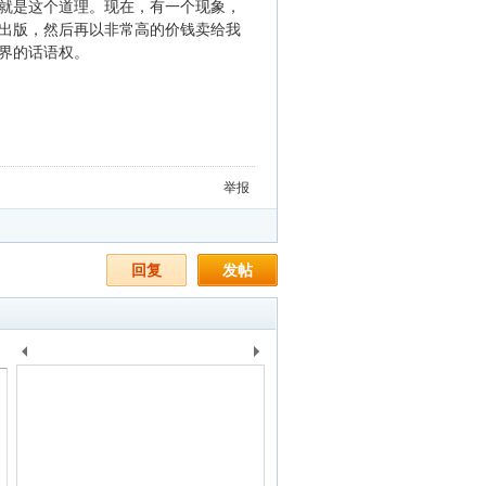
就是这个道理。现在，有一个现象，
出版，然后再以非常高的价钱卖给我
界的话语权。
举报
回复
发帖
上
下
一
一
个
个