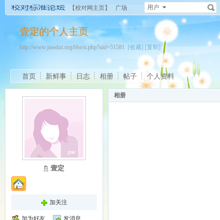
用户
【校对网主页】
广场
壹定的个人主页
http://www.jiaodui.org/bbs/u.php?uid=51581
[收藏]
[复制]
首页
新鲜事
日志
相册
帖子
个人资料
相册
壹定
加关注
加为好友
发消息