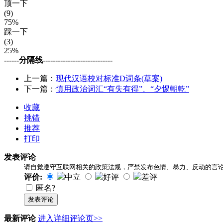
顶一下
(9)
75%
踩一下
(3)
25%
------分隔线----------------------------
上一篇：
现代汉语校对标准D词条(草案)
下一篇：
慎用政治词汇“有失有得”、“夕惕朝乾”
收藏
挑错
推荐
打印
发表评论
请自觉遵守互联网相关的政策法规，严禁发布色情、暴力、反动的言
评价:
中立
好评
差评
匿名?
发表评论
最新评论
进入详细评论页>>