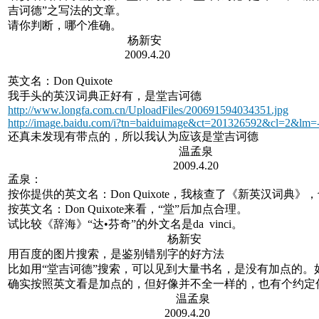
吉诃德”之写法的文章。
请你判断，哪个准确。
杨新安
2009.4.20
英文名：Don Quixote
我手头的英汉词典正好有，是堂吉诃德
http://www.longfa.com.cn/UploadFiles/200691594034351.jpg
http://image.baidu.com/i?tn=baiduimage&ct=201326592
还真未发现有带点的，所以我认为应该是堂吉诃德
温孟泉
2009.4.20
孟泉：
按你提供的英文名：Don Quixote，我核查了《新英汉词典
按英文名：Don Quixote来看，“堂”后加点合理。
试比较《辞海》“达•芬奇”的外文名是da vinci。
杨新安
用百度的图片搜索，是鉴别错别字的好方法
比如用“堂吉诃德”搜索，可以见到大量书名，是没有加点的。
确实按照英文看是加点的，但好像并不全一样的，也有个约定
温孟泉
2009.4.20