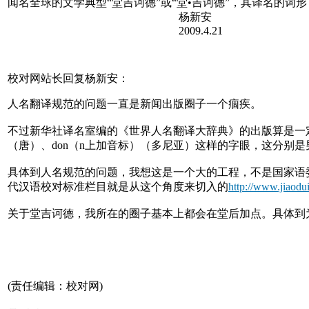
闻名全球的文学典型“堂吉诃德”或“堂•吉诃德”，其译名的
杨新安
2009.4.21
校对网站长回复杨新安：
人名翻译规范的问题一直是新闻出版圈子一个痼疾。
不过新华社译名室编的《世界人名翻译大辞典》的出版算是一定
（唐）、don（n上加音标）（多尼亚）这样的字眼，这分别是
具体到人名规范的问题，我想这是一个大的工程，不是国家语
代汉语校对标准栏目就是从这个角度来切入的
http://www.jiaodu
关于堂吉诃德，我所在的圈子基本上都会在堂后加点。具体到
(责任编辑：校对网)