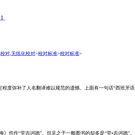
船】
书校对,无纸化校对
>
校对标准
>
校对标准
>
度弥补了人名翻译难以规范的遗憾。上面有一句话“西班牙语人名
《辞海》也作“堂吉诃德”。但见之于一般图书的却多是“堂•吉诃德