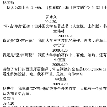
杨老师：
我认为加上圆点正确。（参看95’上海《咬文嚼字》5--32《
罗永久
09.4.20.
“堂•吉诃德”正确！但外国文学名著丛书（人文版、上外版）书
章伟林
2009.4.20
肯定是“堂•吉诃德”，我们大学里学过他的著作。再者，辞海上也
钟宣宣
2009.4.20
肯定是“堂•吉诃德”，我们大学学的著作中，有他。哈哈。还
钟宣宣
2009.4.20
请教了专门的西班牙语翻译，堂吉诃德的全名是Don Quijote de l
看来辞海没错。哈。我不严谨。见谅。向你学习
钟宣宣
2009.4.20
杨先生：我觉得“堂•吉诃德”更符合外国原文，大概有一个姓
认为前者更合适。
温昌衍
09.4.20