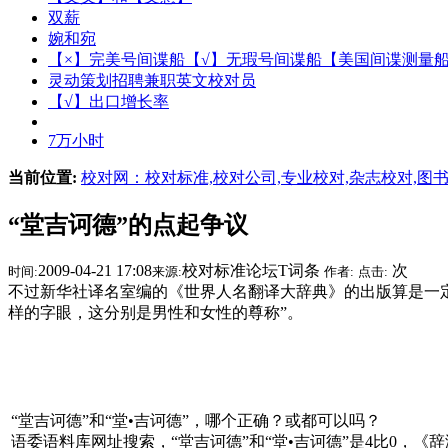
双薪
婉和宛
【×】完美号间谍船【√】无瑕号间谍船【美国间谍测量
灵动策划招聘兼职英文校对员
【√】出口增长率
7万小时
当前位置:
校对网：校对标准,校对公司,专业校对,杂志校对,图
“堂吉诃德”的点起争议
2009-04-21 17:08
校对标准论坛T词条
次
时间:
来源:
作者:
点击:
不过新华社译名室编的《世界人名翻译大辞典》的出版算是一定程
样的字眼，这分别是男性和女性的尊称”。
“堂吉诃德”和“堂•吉诃德”，哪个正确？或都可以吗？
语委语料库网址搜索，“堂吉诃德”和“堂•吉诃德”是4比0，