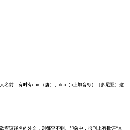
前，有时有don （唐）、don（n上加音标）（多尼亚）这
”。欲查该译名的外文，则都查不到。印象中，报刊上有批评“堂