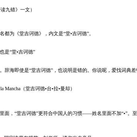
十读九错》一文）
名都为《堂吉诃德》，内文是“堂•吉诃德”。
是“堂•吉诃德”
有。辞海即使是“堂吉诃德”，也说明是错的。你说呢，爱找词典
a Mancha（堂吉诃德•台•拉•曼却）
在里面，“堂吉诃德”更符合中国人的习惯——姓名里面不加“•”