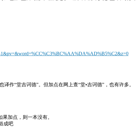
&cl=2&lm=-1&pv=&word=%CC%C3%BC%AA%DA%AD%B5%C2&z=0
》，也译作“堂吉诃德”。但加点在网上查“堂•吉诃德”，也有许多。
如果加点，则一本没有。
俗成吧