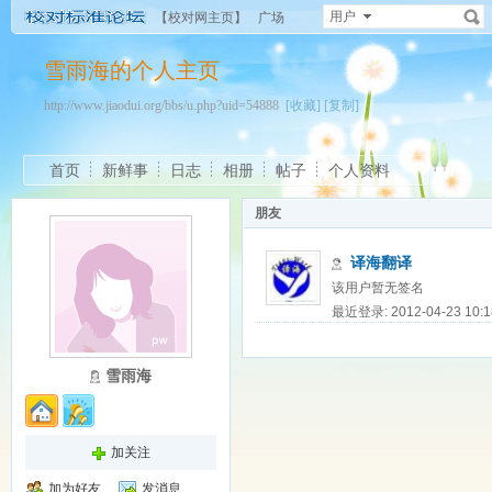
用户
【校对网主页】
广场
雪雨海的个人主页
http://www.jiaodui.org/bbs/u.php?uid=54888
[收藏]
[复制]
首页
新鲜事
日志
相册
帖子
个人资料
朋友
译海翻译
该用户暂无签名
最近登录: 2012-04-23 10:1
雪雨海
加关注
加为好友
发消息