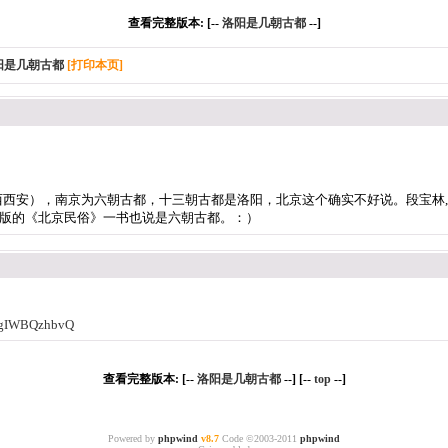
查看完整版本: [--
洛阳是几朝古都
--]
阳是几朝古都
[打印本页]
西西安），南京为六朝古都，十三朝古都是洛阳，北京这个确实不好说。段宝林
版的《北京民俗》一书也说是六朝古都。：）
OhgIWBQzhbvQ
查看完整版本: [--
洛阳是几朝古都
--] [--
top
--]
Powered by
phpwind
v8.7
Code ©2003-2011
phpwind