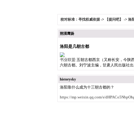
校对标准：寻找权威依据
->
【提问吧】
->
洛
朔漠鹰扬
洛阳是几朝古都
书业联盟
:五朝古都西京（又称长安，今陕
六朝古都。刘宁波主编，甘肃人民出版社出
historysky
洛阳靠什么成为十三朝古都的？
https://mp.weixin.qq.com/s/dHPACo5Nbp