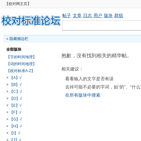
【校对网主页】
帖子
文章
日志
用户
版块
群组
«
隐藏侧边栏
全部版块
抱歉，没有找到相关的精华帖。
【字的时间地理】
【词的时间地理】
相关建议：
【校对标准A-Z】
× 【A】√
看看输入的文字是否有误
× 【B】√
去掉可能不必要的字词，如“的”、“什么
× 【C】√
在所有版块中搜索
× 【D】√
× 【E】√
× 【F】√
× 【G】√
× 【H】√
× 【I】√
× 【J】√