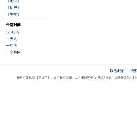
【地理】
【历史】
【生物】
全部时间
1小时内
一天内
一周内
一个月内
联系我们
|
无
校对标准论坛【第15年】：文字标准发布、工具书研究平台 粤ICP备案：12050613号|||【职业校