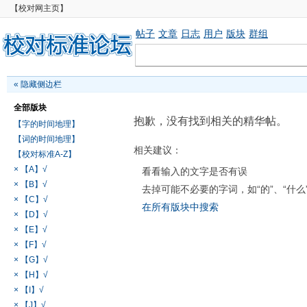
【校对网主页】
帖子
文章
日志
用户
版块
群组
«
隐藏侧边栏
全部版块
抱歉，没有找到相关的精华帖。
【字的时间地理】
【词的时间地理】
相关建议：
【校对标准A-Z】
× 【A】√
看看输入的文字是否有误
× 【B】√
去掉可能不必要的字词，如“的”、“什么
× 【C】√
在所有版块中搜索
× 【D】√
× 【E】√
× 【F】√
× 【G】√
× 【H】√
× 【I】√
× 【J】√