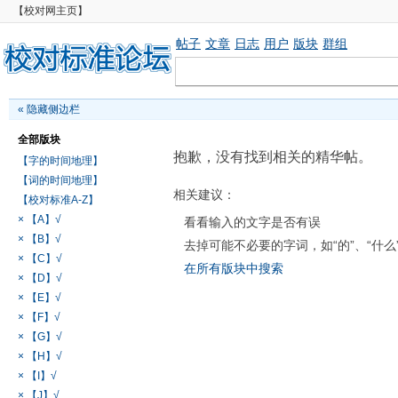
【校对网主页】
帖子
文章
日志
用户
版块
群组
«
隐藏侧边栏
全部版块
抱歉，没有找到相关的精华帖。
【字的时间地理】
【词的时间地理】
相关建议：
【校对标准A-Z】
× 【A】√
看看输入的文字是否有误
× 【B】√
去掉可能不必要的字词，如“的”、“什么
× 【C】√
在所有版块中搜索
× 【D】√
× 【E】√
× 【F】√
× 【G】√
× 【H】√
× 【I】√
× 【J】√