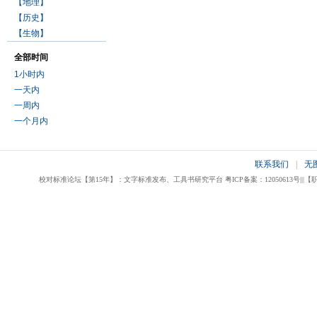
【地理】
【历史】
【生物】
全部时间
1小时内
一天内
一周内
一个月内
联系我们
|
无
校对标准论坛【第15年】：文字标准发布、工具书研究平台 粤ICP备案：12050613号|||【职业校