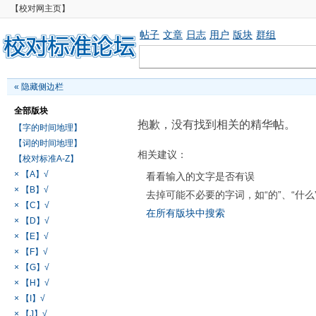
【校对网主页】
帖子
文章
日志
用户
版块
群组
«
隐藏侧边栏
全部版块
抱歉，没有找到相关的精华帖。
【字的时间地理】
【词的时间地理】
相关建议：
【校对标准A-Z】
× 【A】√
看看输入的文字是否有误
× 【B】√
去掉可能不必要的字词，如“的”、“什么
× 【C】√
在所有版块中搜索
× 【D】√
× 【E】√
× 【F】√
× 【G】√
× 【H】√
× 【I】√
× 【J】√