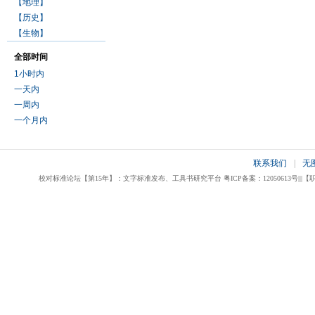
【地理】
【历史】
【生物】
全部时间
1小时内
一天内
一周内
一个月内
联系我们
|
无
校对标准论坛【第15年】：文字标准发布、工具书研究平台 粤ICP备案：12050613号|||【职业校