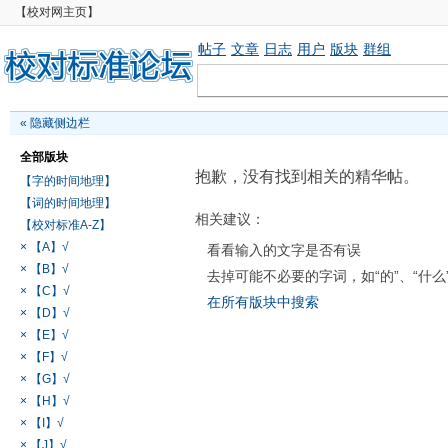
【校对网主页】
帖子
文章
日志
用户
版块
群组
«
隐藏侧边栏
全部版块
抱歉，没有找到相关的精华帖。
【字的时间地理】
【词的时间地理】
相关建议：
【校对标准A-Z】
× 【A】√
看看输入的文字是否有误
× 【B】√
去掉可能不必要的字词，如“的”、“什么
× 【C】√
在所有版块中搜索
× 【D】√
× 【E】√
× 【F】√
× 【G】√
× 【H】√
× 【I】√
× 【J】√