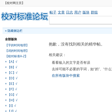
【校对网主页】
帖子
文章
日志
用户
版块
群组
«
隐藏侧边栏
全部版块
抱歉，没有找到相关的精华帖。
【字的时间地理】
【词的时间地理】
相关建议：
【校对标准A-Z】
× 【A】√
看看输入的文字是否有误
× 【B】√
去掉可能不必要的字词，如“的”、“什么
× 【C】√
在所有版块中搜索
× 【D】√
× 【E】√
× 【F】√
× 【G】√
× 【H】√
× 【I】√
× 【J】√