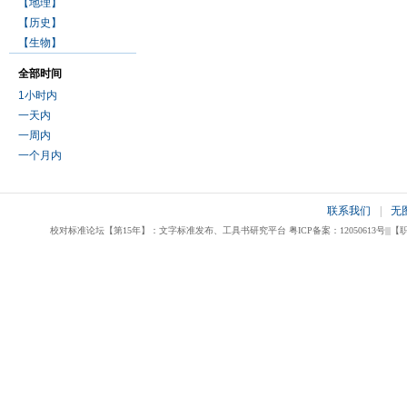
【地理】
【历史】
【生物】
全部时间
1小时内
一天内
一周内
一个月内
联系我们
|
无
校对标准论坛【第15年】：文字标准发布、工具书研究平台 粤ICP备案：12050613号|||【职业校