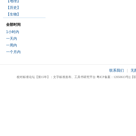
【地理】
【历史】
【生物】
全部时间
1小时内
一天内
一周内
一个月内
联系我们
|
无
校对标准论坛【第15年】：文字标准发布、工具书研究平台 粤ICP备案：12050613号|||【职业校