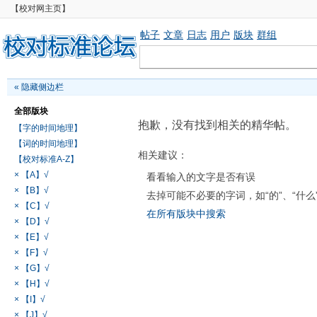
【校对网主页】
帖子
文章
日志
用户
版块
群组
«
隐藏侧边栏
全部版块
抱歉，没有找到相关的精华帖。
【字的时间地理】
【词的时间地理】
相关建议：
【校对标准A-Z】
× 【A】√
看看输入的文字是否有误
× 【B】√
去掉可能不必要的字词，如“的”、“什么
× 【C】√
在所有版块中搜索
× 【D】√
× 【E】√
× 【F】√
× 【G】√
× 【H】√
× 【I】√
× 【J】√