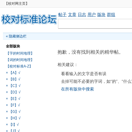
【校对网主页】
帖子
文章
日志
用户
版块
群组
«
隐藏侧边栏
全部版块
抱歉，没有找到相关的精华帖。
【字的时间地理】
【词的时间地理】
相关建议：
【校对标准A-Z】
× 【A】√
看看输入的文字是否有误
× 【B】√
去掉可能不必要的字词，如“的”、“什么
× 【C】√
在所有版块中搜索
× 【D】√
× 【E】√
× 【F】√
× 【G】√
× 【H】√
× 【I】√
× 【J】√