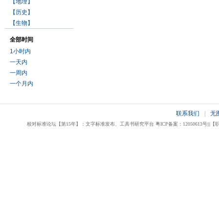
【地理】
【历史】
【生物】
全部时间
1小时内
一天内
一周内
一个月内
联系我们
|
无
校对标准论坛【第15年】：文字标准发布、工具书研究平台 粤ICP备案：12050613号|||【职业校