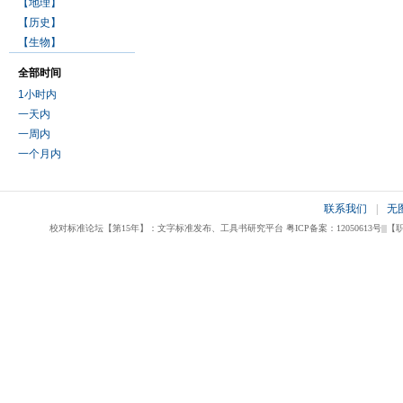
【地理】
【历史】
【生物】
全部时间
1小时内
一天内
一周内
一个月内
联系我们
|
无
校对标准论坛【第15年】：文字标准发布、工具书研究平台 粤ICP备案：12050613号|||【职业校