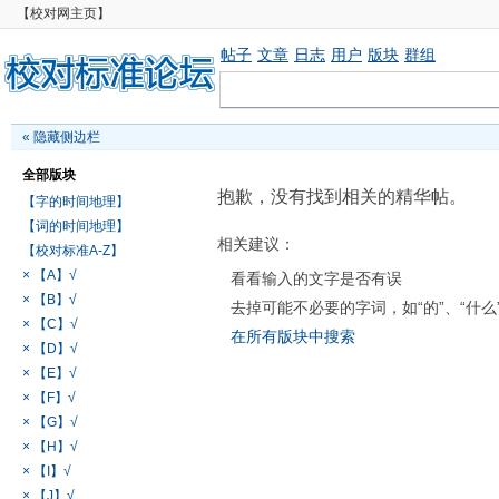
【校对网主页】
帖子
文章
日志
用户
版块
群组
«
隐藏侧边栏
全部版块
抱歉，没有找到相关的精华帖。
【字的时间地理】
【词的时间地理】
相关建议：
【校对标准A-Z】
× 【A】√
看看输入的文字是否有误
× 【B】√
去掉可能不必要的字词，如“的”、“什么
× 【C】√
在所有版块中搜索
× 【D】√
× 【E】√
× 【F】√
× 【G】√
× 【H】√
× 【I】√
× 【J】√