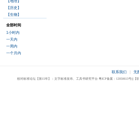
【地理】
【历史】
【生物】
全部时间
1小时内
一天内
一周内
一个月内
联系我们
|
无
校对标准论坛【第15年】：文字标准发布、工具书研究平台 粤ICP备案：12050613号|||【职业校