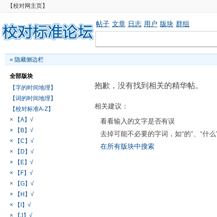
【校对网主页】
帖子
文章
日志
用户
版块
群组
«
隐藏侧边栏
全部版块
抱歉，没有找到相关的精华帖。
【字的时间地理】
【词的时间地理】
相关建议：
【校对标准A-Z】
× 【A】√
看看输入的文字是否有误
× 【B】√
去掉可能不必要的字词，如“的”、“什么
× 【C】√
在所有版块中搜索
× 【D】√
× 【E】√
× 【F】√
× 【G】√
× 【H】√
× 【I】√
× 【J】√