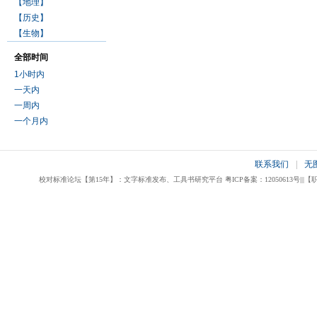
【地理】
【历史】
【生物】
全部时间
1小时内
一天内
一周内
一个月内
联系我们
|
无
校对标准论坛【第15年】：文字标准发布、工具书研究平台 粤ICP备案：12050613号|||【职业校