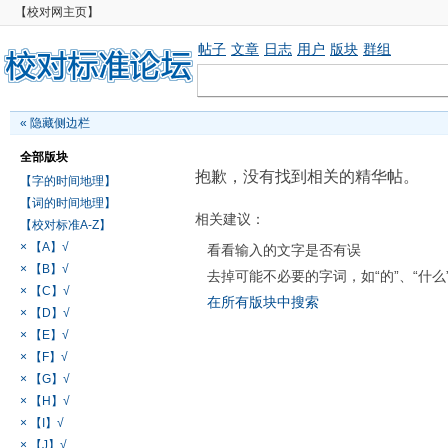
【校对网主页】
帖子
文章
日志
用户
版块
群组
«
隐藏侧边栏
全部版块
抱歉，没有找到相关的精华帖。
【字的时间地理】
【词的时间地理】
相关建议：
【校对标准A-Z】
× 【A】√
看看输入的文字是否有误
× 【B】√
去掉可能不必要的字词，如“的”、“什么
× 【C】√
在所有版块中搜索
× 【D】√
× 【E】√
× 【F】√
× 【G】√
× 【H】√
× 【I】√
× 【J】√