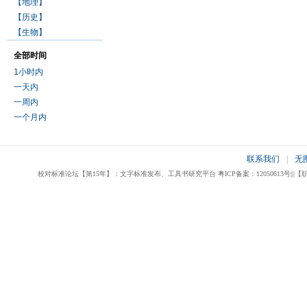
【地理】
【历史】
【生物】
全部时间
1小时内
一天内
一周内
一个月内
联系我们
|
无
校对标准论坛【第15年】：文字标准发布、工具书研究平台 粤ICP备案：12050613号|||【职业校