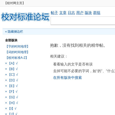
【校对网主页】
帖子
文章
日志
用户
版块
群组
«
隐藏侧边栏
全部版块
抱歉，没有找到相关的精华帖。
【字的时间地理】
【词的时间地理】
相关建议：
【校对标准A-Z】
× 【A】√
看看输入的文字是否有误
× 【B】√
去掉可能不必要的字词，如“的”、“什么
× 【C】√
在所有版块中搜索
× 【D】√
× 【E】√
× 【F】√
× 【G】√
× 【H】√
× 【I】√
× 【J】√