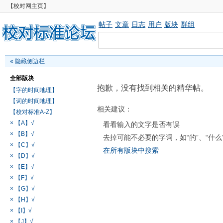
【校对网主页】
帖子
文章
日志
用户
版块
群组
«
隐藏侧边栏
全部版块
抱歉，没有找到相关的精华帖。
【字的时间地理】
【词的时间地理】
相关建议：
【校对标准A-Z】
× 【A】√
看看输入的文字是否有误
× 【B】√
去掉可能不必要的字词，如“的”、“什么
× 【C】√
在所有版块中搜索
× 【D】√
× 【E】√
× 【F】√
× 【G】√
× 【H】√
× 【I】√
× 【J】√