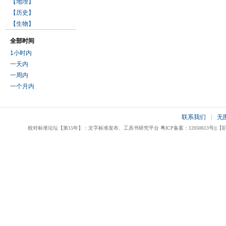
【地理】
【历史】
【生物】
全部时间
1小时内
一天内
一周内
一个月内
联系我们
|
无
校对标准论坛【第15年】：文字标准发布、工具书研究平台 粤ICP备案：12050613号|||【职业校