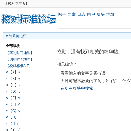
【校对网主页】
帖子
文章
日志
用户
版块
群组
«
隐藏侧边栏
全部版块
抱歉，没有找到相关的精华帖。
【字的时间地理】
【词的时间地理】
相关建议：
【校对标准A-Z】
× 【A】√
看看输入的文字是否有误
× 【B】√
去掉可能不必要的字词，如“的”、“什么
× 【C】√
在所有版块中搜索
× 【D】√
× 【E】√
× 【F】√
× 【G】√
× 【H】√
× 【I】√
× 【J】√