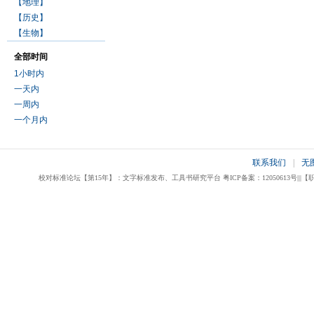
【地理】
【历史】
【生物】
全部时间
1小时内
一天内
一周内
一个月内
联系我们
|
无
校对标准论坛【第15年】：文字标准发布、工具书研究平台 粤ICP备案：12050613号|||【职业校