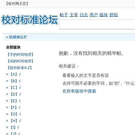
【校对网主页】
帖子
文章
日志
用户
版块
群组
«
隐藏侧边栏
全部版块
抱歉，没有找到相关的精华帖。
【字的时间地理】
【词的时间地理】
相关建议：
【校对标准A-Z】
× 【A】√
看看输入的文字是否有误
× 【B】√
去掉可能不必要的字词，如“的”、“什么
× 【C】√
在所有版块中搜索
× 【D】√
× 【E】√
× 【F】√
× 【G】√
× 【H】√
× 【I】√
× 【J】√