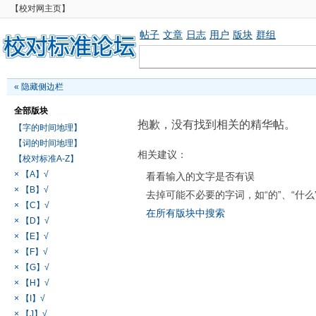
【校对网主页】
帖子
文章
日志
用户
版块
群组
«
隐藏侧边栏
全部版块
抱歉，没有找到相关的精华帖。
【字的时间地理】
【词的时间地理】
相关建议：
【校对标准A-Z】
× 【A】√
看看输入的文字是否有误
× 【B】√
去掉可能不必要的字词，如“的”、“什么
× 【C】√
在所有版块中搜索
× 【D】√
× 【E】√
× 【F】√
× 【G】√
× 【H】√
× 【I】√
× 【J】√