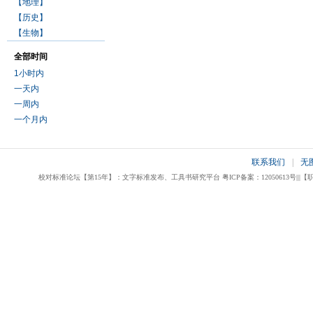
【地理】
【历史】
【生物】
全部时间
1小时内
一天内
一周内
一个月内
联系我们
|
无
校对标准论坛【第15年】：文字标准发布、工具书研究平台 粤ICP备案：12050613号|||【职业校