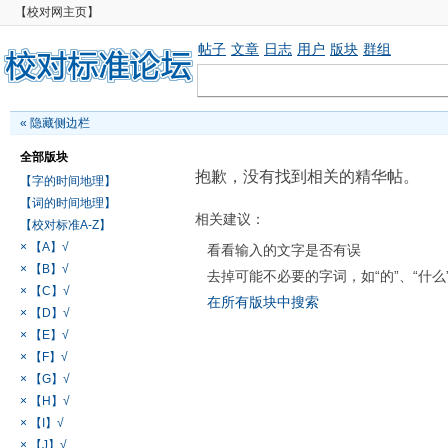
【校对网主页】
帖子
文章
日志
用户
版块
群组
«
隐藏侧边栏
全部版块
抱歉，没有找到相关的精华帖。
【字的时间地理】
【词的时间地理】
相关建议：
【校对标准A-Z】
× 【A】√
看看输入的文字是否有误
× 【B】√
去掉可能不必要的字词，如“的”、“什么
× 【C】√
在所有版块中搜索
× 【D】√
× 【E】√
× 【F】√
× 【G】√
× 【H】√
× 【I】√
× 【J】√