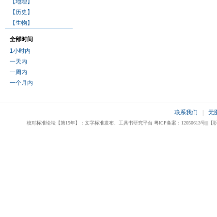
【地理】
【历史】
【生物】
全部时间
1小时内
一天内
一周内
一个月内
联系我们
|
无
校对标准论坛【第15年】：文字标准发布、工具书研究平台 粤ICP备案：12050613号|||【职业校