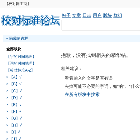
【校对网主页】
帖子
文章
日志
用户
版块
群组
«
隐藏侧边栏
全部版块
抱歉，没有找到相关的精华帖。
【字的时间地理】
【词的时间地理】
相关建议：
【校对标准A-Z】
× 【A】√
看看输入的文字是否有误
× 【B】√
去掉可能不必要的字词，如“的”、“什么
× 【C】√
在所有版块中搜索
× 【D】√
× 【E】√
× 【F】√
× 【G】√
× 【H】√
× 【I】√
× 【J】√