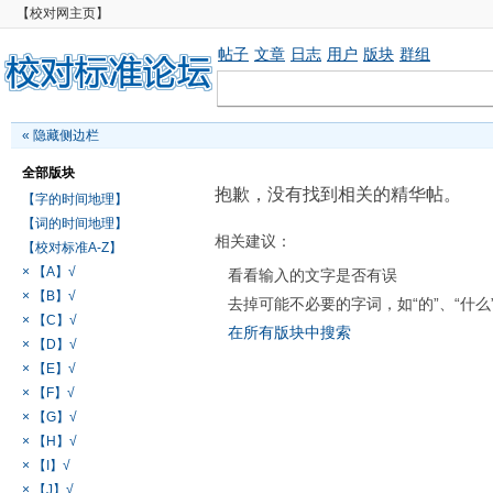
【校对网主页】
帖子
文章
日志
用户
版块
群组
«
隐藏侧边栏
全部版块
抱歉，没有找到相关的精华帖。
【字的时间地理】
【词的时间地理】
相关建议：
【校对标准A-Z】
× 【A】√
看看输入的文字是否有误
× 【B】√
去掉可能不必要的字词，如“的”、“什么
× 【C】√
在所有版块中搜索
× 【D】√
× 【E】√
× 【F】√
× 【G】√
× 【H】√
× 【I】√
× 【J】√