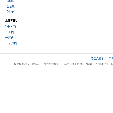
【地理】
【历史】
【生物】
全部时间
1小时内
一天内
一周内
一个月内
联系我们
|
无
校对标准论坛【第15年】：文字标准发布、工具书研究平台 粤ICP备案：12050613号|||【职业校