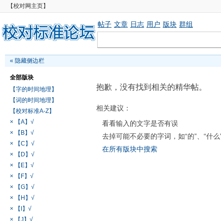
【校对网主页】
帖子
文章
日志
用户
版块
群组
«
隐藏侧边栏
全部版块
抱歉，没有找到相关的精华帖。
【字的时间地理】
【词的时间地理】
相关建议：
【校对标准A-Z】
× 【A】√
看看输入的文字是否有误
× 【B】√
去掉可能不必要的字词，如“的”、“什么
× 【C】√
在所有版块中搜索
× 【D】√
× 【E】√
× 【F】√
× 【G】√
× 【H】√
× 【I】√
× 【J】√