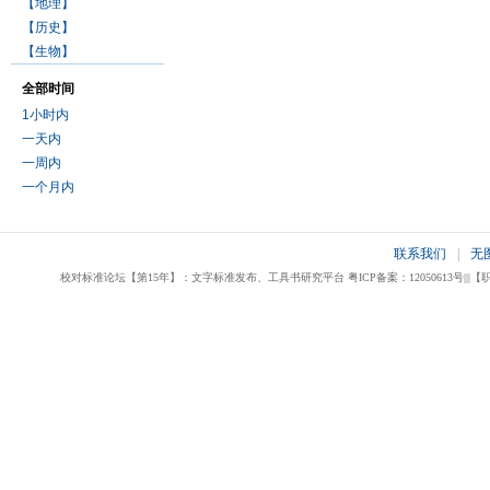
【地理】
【历史】
【生物】
全部时间
1小时内
一天内
一周内
一个月内
联系我们
|
无
校对标准论坛【第15年】：文字标准发布、工具书研究平台 粤ICP备案：12050613号|||【职业校