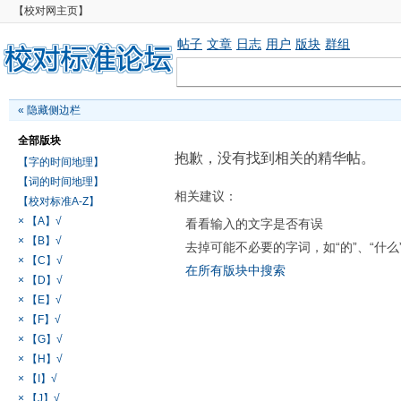
【校对网主页】
帖子
文章
日志
用户
版块
群组
«
隐藏侧边栏
全部版块
抱歉，没有找到相关的精华帖。
【字的时间地理】
【词的时间地理】
相关建议：
【校对标准A-Z】
× 【A】√
看看输入的文字是否有误
× 【B】√
去掉可能不必要的字词，如“的”、“什么
× 【C】√
在所有版块中搜索
× 【D】√
× 【E】√
× 【F】√
× 【G】√
× 【H】√
× 【I】√
× 【J】√