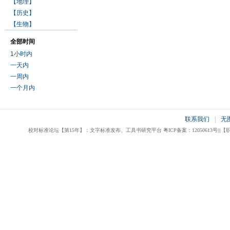
【地理】
【历史】
【生物】
全部时间
1小时内
一天内
一周内
一个月内
联系我们
|
无
校对标准论坛【第15年】：文字标准发布、工具书研究平台 粤ICP备案：12050613号|||【职业校