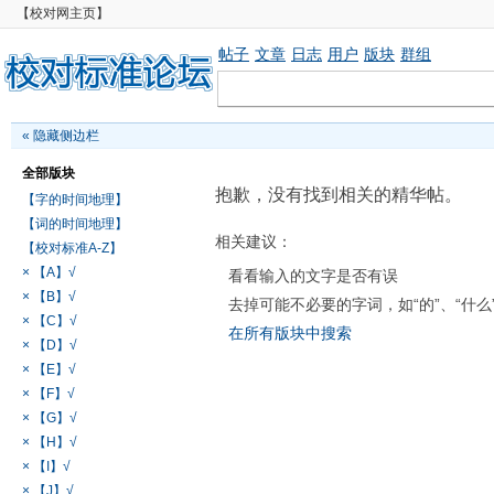
【校对网主页】
帖子
文章
日志
用户
版块
群组
«
隐藏侧边栏
全部版块
抱歉，没有找到相关的精华帖。
【字的时间地理】
【词的时间地理】
相关建议：
【校对标准A-Z】
× 【A】√
看看输入的文字是否有误
× 【B】√
去掉可能不必要的字词，如“的”、“什么
× 【C】√
在所有版块中搜索
× 【D】√
× 【E】√
× 【F】√
× 【G】√
× 【H】√
× 【I】√
× 【J】√