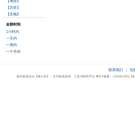
【地理】
【历史】
【生物】
全部时间
1小时内
一天内
一周内
一个月内
联系我们
|
无
校对标准论坛【第15年】：文字标准发布、工具书研究平台 粤ICP备案：12050613号|||【职业校