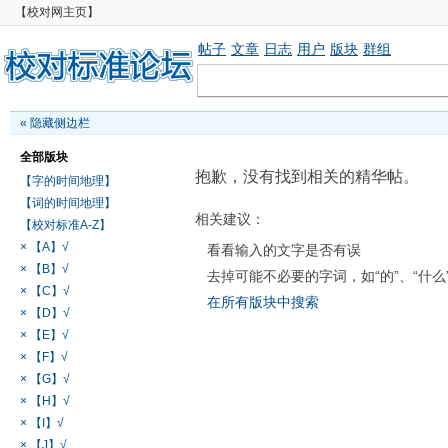
【校对网主页】
帖子
文章
日志
用户
版块
群组
«
隐藏侧边栏
全部版块
抱歉，没有找到相关的精华帖。
【字的时间地理】
【词的时间地理】
相关建议：
【校对标准A-Z】
× 【A】√
看看输入的文字是否有误
× 【B】√
去掉可能不必要的字词，如“的”、“什么
× 【C】√
在所有版块中搜索
× 【D】√
× 【E】√
× 【F】√
× 【G】√
× 【H】√
× 【I】√
× 【J】√