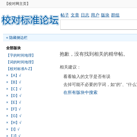
【校对网主页】
帖子
文章
日志
用户
版块
群组
«
隐藏侧边栏
全部版块
抱歉，没有找到相关的精华帖。
【字的时间地理】
【词的时间地理】
相关建议：
【校对标准A-Z】
× 【A】√
看看输入的文字是否有误
× 【B】√
去掉可能不必要的字词，如“的”、“什么
× 【C】√
在所有版块中搜索
× 【D】√
× 【E】√
× 【F】√
× 【G】√
× 【H】√
× 【I】√
× 【J】√