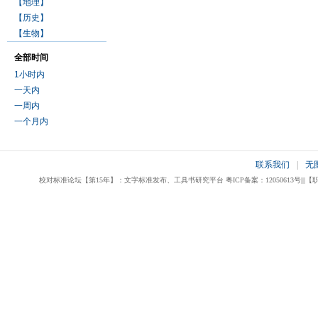
【地理】
【历史】
【生物】
全部时间
1小时内
一天内
一周内
一个月内
联系我们
|
无
校对标准论坛【第15年】：文字标准发布、工具书研究平台 粤ICP备案：12050613号|||【职业校