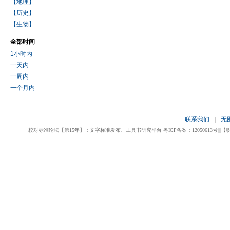
【地理】
【历史】
【生物】
全部时间
1小时内
一天内
一周内
一个月内
联系我们
|
无
校对标准论坛【第15年】：文字标准发布、工具书研究平台 粤ICP备案：12050613号|||【职业校