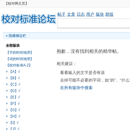
【校对网主页】
帖子
文章
日志
用户
版块
群组
«
隐藏侧边栏
全部版块
抱歉，没有找到相关的精华帖。
【字的时间地理】
【词的时间地理】
相关建议：
【校对标准A-Z】
× 【A】√
看看输入的文字是否有误
× 【B】√
去掉可能不必要的字词，如“的”、“什么
× 【C】√
在所有版块中搜索
× 【D】√
× 【E】√
× 【F】√
× 【G】√
× 【H】√
× 【I】√
× 【J】√