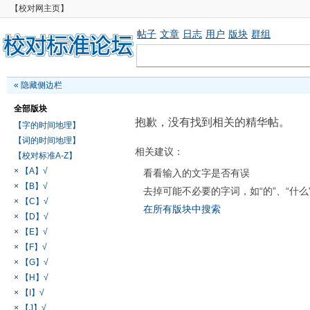
【校对网主页】
帖子
文章
日志
用户
版块
群组
«
隐藏侧边栏
全部版块
抱歉，没有找到相关的精华帖。
【字的时间地理】
【词的时间地理】
相关建议：
【校对标准A-Z】
× 【A】√
看看输入的文字是否有误
× 【B】√
去掉可能不必要的字词，如“的”、“什么
× 【C】√
在所有版块中搜索
× 【D】√
× 【E】√
× 【F】√
× 【G】√
× 【H】√
× 【I】√
× 【J】√