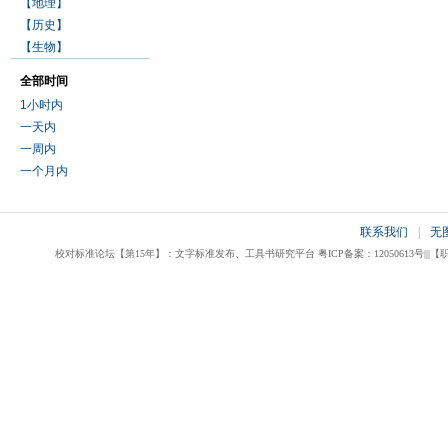
【地理】
【历史】
【生物】
全部时间
1小时内
一天内
一周内
一个月内
联系我们
|
无
校对标准论坛【第15年】：文字标准发布、工具书研究平台 粤ICP备案：12050613号|||【职业校