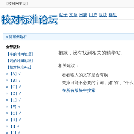
【校对网主页】
帖子
文章
日志
用户
版块
群组
«
隐藏侧边栏
全部版块
抱歉，没有找到相关的精华帖。
【字的时间地理】
【词的时间地理】
相关建议：
【校对标准A-Z】
× 【A】√
看看输入的文字是否有误
× 【B】√
去掉可能不必要的字词，如“的”、“什么
× 【C】√
在所有版块中搜索
× 【D】√
× 【E】√
× 【F】√
× 【G】√
× 【H】√
× 【I】√
× 【J】√