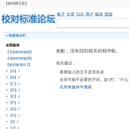
【校对网主页】
帖子
文章
日志
用户
版块
群组
«
隐藏侧边栏
全部版块
抱歉，没有找到相关的精华帖。
【字的时间地理】
【词的时间地理】
相关建议：
【校对标准A-Z】
× 【A】√
看看输入的文字是否有误
× 【B】√
去掉可能不必要的字词，如“的”、“什么
× 【C】√
在所有版块中搜索
× 【D】√
× 【E】√
× 【F】√
× 【G】√
× 【H】√
× 【I】√
× 【J】√