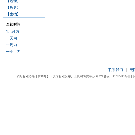
【地理】
【历史】
【生物】
全部时间
1小时内
一天内
一周内
一个月内
联系我们
|
无
校对标准论坛【第15年】：文字标准发布、工具书研究平台 粤ICP备案：12050613号|||【职业校