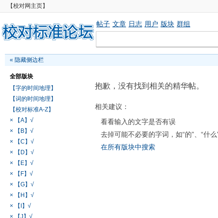
【校对网主页】
帖子
文章
日志
用户
版块
群组
«
隐藏侧边栏
全部版块
抱歉，没有找到相关的精华帖。
【字的时间地理】
【词的时间地理】
相关建议：
【校对标准A-Z】
× 【A】√
看看输入的文字是否有误
× 【B】√
去掉可能不必要的字词，如“的”、“什么
× 【C】√
在所有版块中搜索
× 【D】√
× 【E】√
× 【F】√
× 【G】√
× 【H】√
× 【I】√
× 【J】√