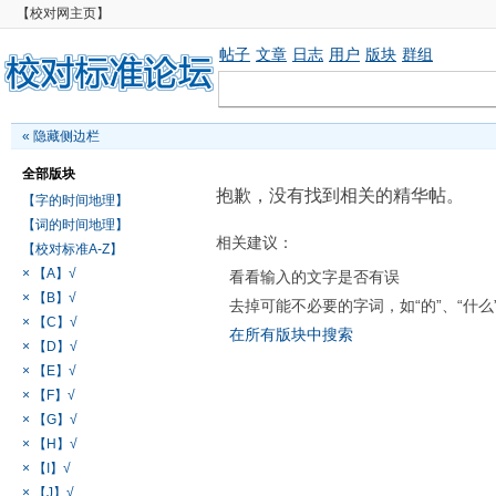
【校对网主页】
帖子
文章
日志
用户
版块
群组
«
隐藏侧边栏
全部版块
抱歉，没有找到相关的精华帖。
【字的时间地理】
【词的时间地理】
相关建议：
【校对标准A-Z】
× 【A】√
看看输入的文字是否有误
× 【B】√
去掉可能不必要的字词，如“的”、“什么
× 【C】√
在所有版块中搜索
× 【D】√
× 【E】√
× 【F】√
× 【G】√
× 【H】√
× 【I】√
× 【J】√