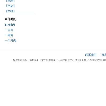
【地理】
【历史】
【生物】
全部时间
1小时内
一天内
一周内
一个月内
联系我们
|
无
校对标准论坛【第15年】：文字标准发布、工具书研究平台 粤ICP备案：12050613号|||【职业校