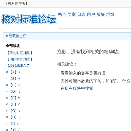
【校对网主页】
帖子
文章
日志
用户
版块
群组
«
隐藏侧边栏
全部版块
抱歉，没有找到相关的精华帖。
【字的时间地理】
【词的时间地理】
相关建议：
【校对标准A-Z】
× 【A】√
看看输入的文字是否有误
× 【B】√
去掉可能不必要的字词，如“的”、“什么
× 【C】√
在所有版块中搜索
× 【D】√
× 【E】√
× 【F】√
× 【G】√
× 【H】√
× 【I】√
× 【J】√