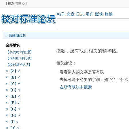
【校对网主页】
帖子
文章
日志
用户
版块
群组
«
隐藏侧边栏
全部版块
抱歉，没有找到相关的精华帖。
【字的时间地理】
【词的时间地理】
相关建议：
【校对标准A-Z】
× 【A】√
看看输入的文字是否有误
× 【B】√
去掉可能不必要的字词，如“的”、“什么
× 【C】√
在所有版块中搜索
× 【D】√
× 【E】√
× 【F】√
× 【G】√
× 【H】√
× 【I】√
× 【J】√