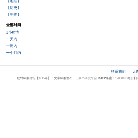
【地理】
【历史】
【生物】
全部时间
1小时内
一天内
一周内
一个月内
联系我们
|
无
校对标准论坛【第15年】：文字标准发布、工具书研究平台 粤ICP备案：12050613号|||【职业校