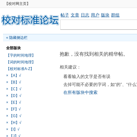
【校对网主页】
帖子
文章
日志
用户
版块
群组
«
隐藏侧边栏
全部版块
抱歉，没有找到相关的精华帖。
【字的时间地理】
【词的时间地理】
相关建议：
【校对标准A-Z】
× 【A】√
看看输入的文字是否有误
× 【B】√
去掉可能不必要的字词，如“的”、“什么
× 【C】√
在所有版块中搜索
× 【D】√
× 【E】√
× 【F】√
× 【G】√
× 【H】√
× 【I】√
× 【J】√