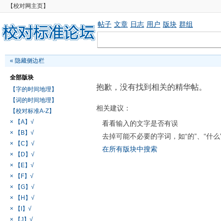
【校对网主页】
帖子
文章
日志
用户
版块
群组
«
隐藏侧边栏
全部版块
抱歉，没有找到相关的精华帖。
【字的时间地理】
【词的时间地理】
相关建议：
【校对标准A-Z】
× 【A】√
看看输入的文字是否有误
× 【B】√
去掉可能不必要的字词，如“的”、“什么
× 【C】√
在所有版块中搜索
× 【D】√
× 【E】√
× 【F】√
× 【G】√
× 【H】√
× 【I】√
× 【J】√