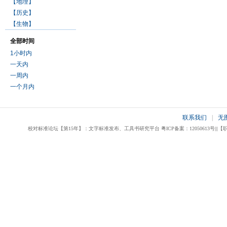
【地理】
【历史】
【生物】
全部时间
1小时内
一天内
一周内
一个月内
联系我们
|
无
校对标准论坛【第15年】：文字标准发布、工具书研究平台 粤ICP备案：12050613号|||【职业校