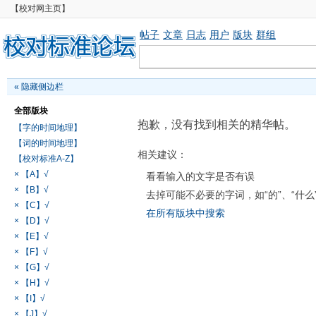
【校对网主页】
帖子
文章
日志
用户
版块
群组
«
隐藏侧边栏
全部版块
抱歉，没有找到相关的精华帖。
【字的时间地理】
【词的时间地理】
相关建议：
【校对标准A-Z】
× 【A】√
看看输入的文字是否有误
× 【B】√
去掉可能不必要的字词，如“的”、“什么
× 【C】√
在所有版块中搜索
× 【D】√
× 【E】√
× 【F】√
× 【G】√
× 【H】√
× 【I】√
× 【J】√