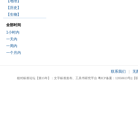
【地理】
【历史】
【生物】
全部时间
1小时内
一天内
一周内
一个月内
联系我们
|
无
校对标准论坛【第15年】：文字标准发布、工具书研究平台 粤ICP备案：12050613号|||【职业校