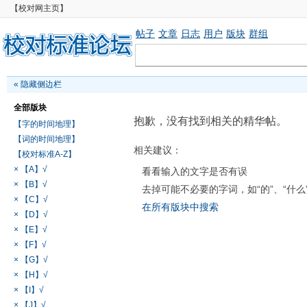
【校对网主页】
帖子
文章
日志
用户
版块
群组
«
隐藏侧边栏
全部版块
抱歉，没有找到相关的精华帖。
【字的时间地理】
【词的时间地理】
相关建议：
【校对标准A-Z】
× 【A】√
看看输入的文字是否有误
× 【B】√
去掉可能不必要的字词，如“的”、“什么
× 【C】√
在所有版块中搜索
× 【D】√
× 【E】√
× 【F】√
× 【G】√
× 【H】√
× 【I】√
× 【J】√