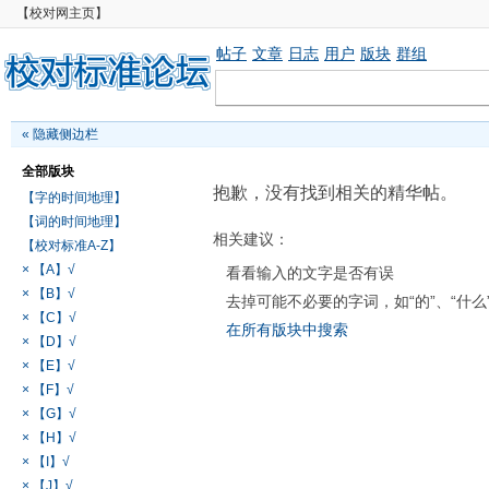
【校对网主页】
帖子
文章
日志
用户
版块
群组
«
隐藏侧边栏
全部版块
抱歉，没有找到相关的精华帖。
【字的时间地理】
【词的时间地理】
相关建议：
【校对标准A-Z】
× 【A】√
看看输入的文字是否有误
× 【B】√
去掉可能不必要的字词，如“的”、“什么
× 【C】√
在所有版块中搜索
× 【D】√
× 【E】√
× 【F】√
× 【G】√
× 【H】√
× 【I】√
× 【J】√