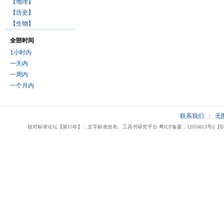
【地理】
【历史】
【生物】
全部时间
1小时内
一天内
一周内
一个月内
联系我们
|
无
校对标准论坛【第15年】：文字标准发布、工具书研究平台 粤ICP备案：12050613号|||【职业校