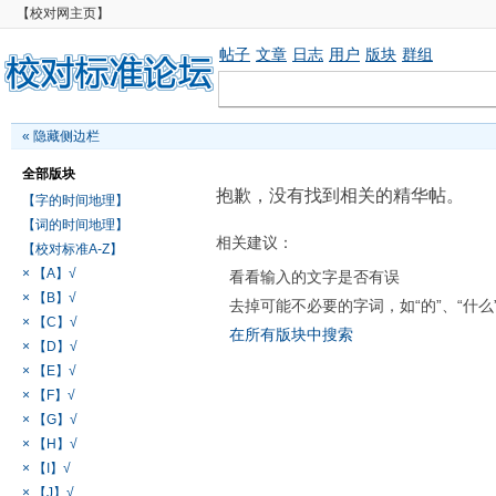
【校对网主页】
帖子
文章
日志
用户
版块
群组
«
隐藏侧边栏
全部版块
抱歉，没有找到相关的精华帖。
【字的时间地理】
【词的时间地理】
相关建议：
【校对标准A-Z】
× 【A】√
看看输入的文字是否有误
× 【B】√
去掉可能不必要的字词，如“的”、“什么
× 【C】√
在所有版块中搜索
× 【D】√
× 【E】√
× 【F】√
× 【G】√
× 【H】√
× 【I】√
× 【J】√