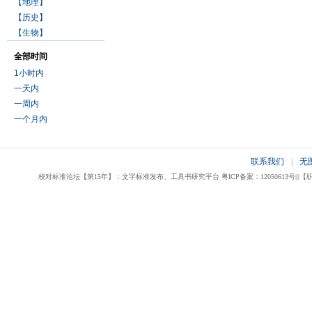
【地理】
【历史】
【生物】
全部时间
1小时内
一天内
一周内
一个月内
联系我们
|
无
校对标准论坛【第15年】：文字标准发布、工具书研究平台 粤ICP备案：12050613号|||【职业校