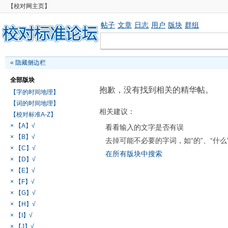
【校对网主页】
帖子
文章
日志
用户
版块
群组
«
隐藏侧边栏
全部版块
抱歉，没有找到相关的精华帖。
【字的时间地理】
【词的时间地理】
相关建议：
【校对标准A-Z】
× 【A】√
看看输入的文字是否有误
× 【B】√
去掉可能不必要的字词，如“的”、“什么
× 【C】√
在所有版块中搜索
× 【D】√
× 【E】√
× 【F】√
× 【G】√
× 【H】√
× 【I】√
× 【J】√