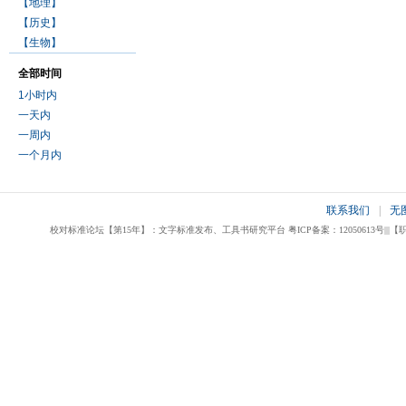
【地理】
【历史】
【生物】
全部时间
1小时内
一天内
一周内
一个月内
联系我们
|
无
校对标准论坛【第15年】：文字标准发布、工具书研究平台 粤ICP备案：12050613号|||【职业校