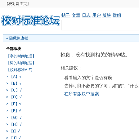
【校对网主页】
帖子
文章
日志
用户
版块
群组
«
隐藏侧边栏
全部版块
抱歉，没有找到相关的精华帖。
【字的时间地理】
【词的时间地理】
相关建议：
【校对标准A-Z】
× 【A】√
看看输入的文字是否有误
× 【B】√
去掉可能不必要的字词，如“的”、“什么
× 【C】√
在所有版块中搜索
× 【D】√
× 【E】√
× 【F】√
× 【G】√
× 【H】√
× 【I】√
× 【J】√