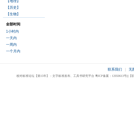
【地理】
【历史】
【生物】
全部时间
1小时内
一天内
一周内
一个月内
联系我们
|
无
校对标准论坛【第15年】：文字标准发布、工具书研究平台 粤ICP备案：12050613号|||【职业校