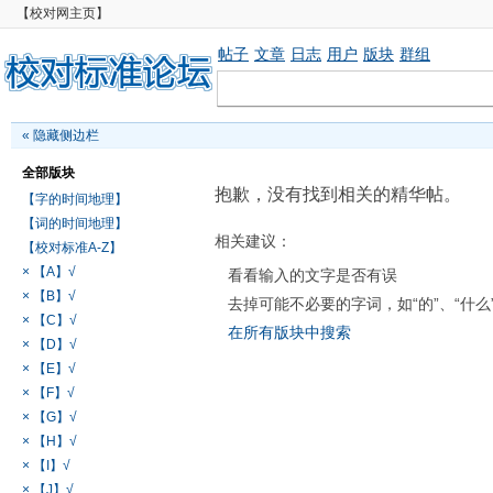
【校对网主页】
帖子
文章
日志
用户
版块
群组
«
隐藏侧边栏
全部版块
抱歉，没有找到相关的精华帖。
【字的时间地理】
【词的时间地理】
相关建议：
【校对标准A-Z】
× 【A】√
看看输入的文字是否有误
× 【B】√
去掉可能不必要的字词，如“的”、“什么
× 【C】√
在所有版块中搜索
× 【D】√
× 【E】√
× 【F】√
× 【G】√
× 【H】√
× 【I】√
× 【J】√