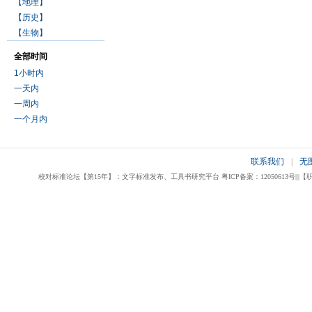
【地理】
【历史】
【生物】
全部时间
1小时内
一天内
一周内
一个月内
联系我们
|
无
校对标准论坛【第15年】：文字标准发布、工具书研究平台 粤ICP备案：12050613号|||【职业校