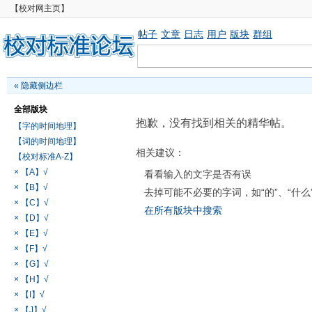
【校对网主页】
帖子
文章
日志
用户
版块
群组
«
隐藏侧边栏
全部版块
抱歉，没有找到相关的精华帖。
【字的时间地理】
【词的时间地理】
相关建议：
【校对标准A-Z】
× 【A】√
看看输入的文字是否有误
× 【B】√
去掉可能不必要的字词，如“的”、“什么
× 【C】√
在所有版块中搜索
× 【D】√
× 【E】√
× 【F】√
× 【G】√
× 【H】√
× 【I】√
× 【J】√