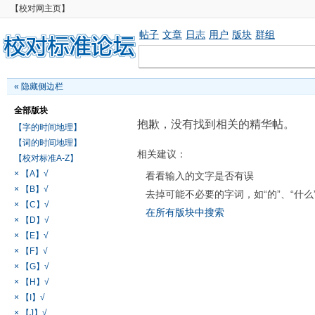
【校对网主页】
帖子
文章
日志
用户
版块
群组
«
隐藏侧边栏
全部版块
抱歉，没有找到相关的精华帖。
【字的时间地理】
【词的时间地理】
相关建议：
【校对标准A-Z】
× 【A】√
看看输入的文字是否有误
× 【B】√
去掉可能不必要的字词，如“的”、“什么
× 【C】√
在所有版块中搜索
× 【D】√
× 【E】√
× 【F】√
× 【G】√
× 【H】√
× 【I】√
× 【J】√