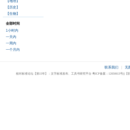
【地理】
【历史】
【生物】
全部时间
1小时内
一天内
一周内
一个月内
联系我们
|
无
校对标准论坛【第15年】：文字标准发布、工具书研究平台 粤ICP备案：12050613号|||【职业校