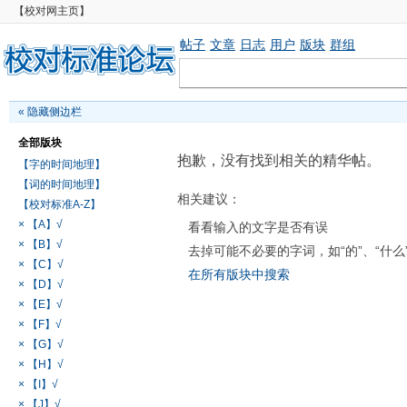
【校对网主页】
帖子
文章
日志
用户
版块
群组
«
隐藏侧边栏
全部版块
抱歉，没有找到相关的精华帖。
【字的时间地理】
【词的时间地理】
相关建议：
【校对标准A-Z】
× 【A】√
看看输入的文字是否有误
× 【B】√
去掉可能不必要的字词，如“的”、“什么
× 【C】√
在所有版块中搜索
× 【D】√
× 【E】√
× 【F】√
× 【G】√
× 【H】√
× 【I】√
× 【J】√