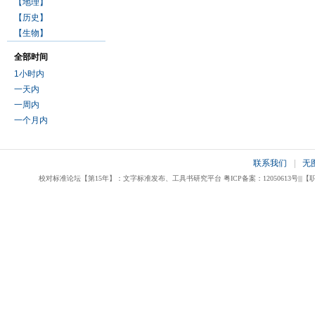
【地理】
【历史】
【生物】
全部时间
1小时内
一天内
一周内
一个月内
联系我们
|
无
校对标准论坛【第15年】：文字标准发布、工具书研究平台 粤ICP备案：12050613号|||【职业校